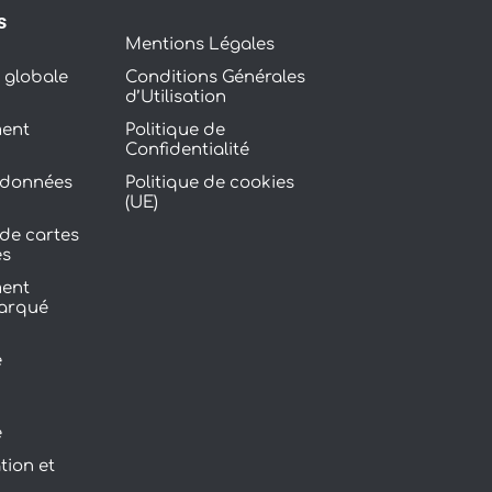
s
Mentions Légales
 globale
Conditions Générales
d’Utilisation
ent
Politique de
Confidentialité
 données
Politique de cookies
(UE)
de cartes
es
ent
barqué
e
e
e
tion et