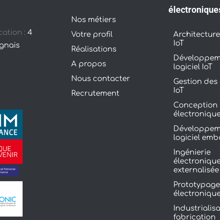
électronique
Nos métiers
cation :
4
Votre profil
Architecture
IoT
ignais
Réalisations
Développem
À propos
logiciel IoT
Nous contacter
Gestion des
IoT
Recrutement
Conception 
électroniqu
Développem
logiciel em
Ingénierie
électroniqu
externalisée
Prototypag
électroniqu
Industrialisa
fabrication