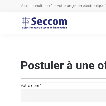
Vous souhaitez créer votre projet en électronique
Postuler
Postuler à une o
à
une
Votre nom *
offre
d’emploi