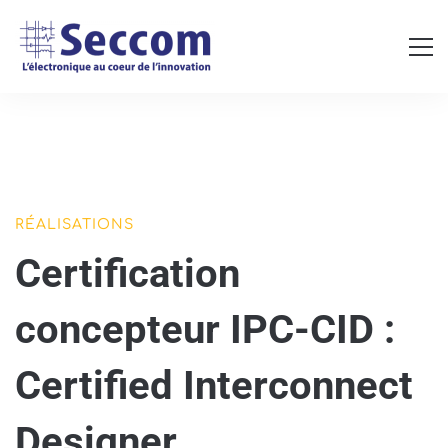
Certification
RÉALISATIONS
Certification
concepteur
IPC-
concepteur IPC-CID :
CID
Certified Interconnect
:
Certified
Designer