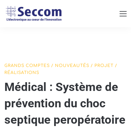
Médical
GRANDS COMPTES
/
NOUVEAUTÉS
/
PROJET
/
RÉALISATIONS
:
Médical : Système de
Système
prévention du choc
de
prévention
septique peropératoire
du