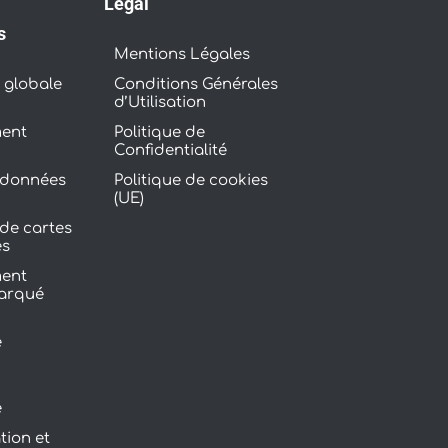
Légal
s
Mentions Légales
 globale
Conditions Générales
d’Utilisation
ent
Politique de
Confidentialité
 données
Politique de cookies
(UE)
de cartes
es
ent
barqué
e
e
e
tion et