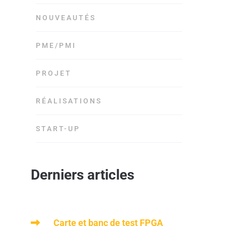
NOUVEAUTÉS
PME/PMI
PROJET
RÉALISATIONS
START-UP
Derniers articles
Carte et banc de test FPGA