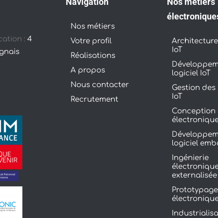
Navigation
Nos métiers
électronique
Nos métiers
cation :
4
Votre profil
Architecture
IoT
ignais
Réalisations
Développem
À propos
logiciel IoT
Nous contacter
Gestion des
IoT
Recrutement
Conception 
électroniqu
Développem
logiciel em
Ingénierie
électroniqu
externalisée
Prototypag
électroniqu
Industrialisa