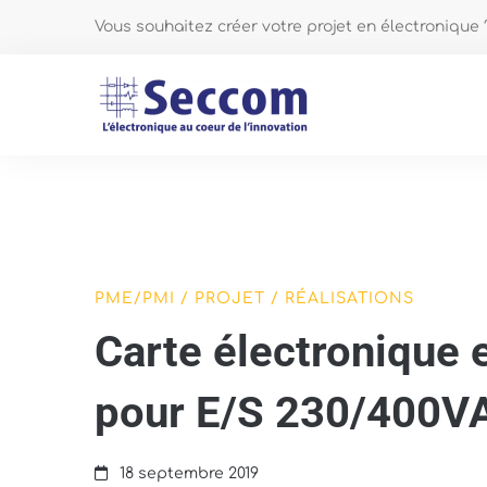
Vous souhaitez créer votre projet en électronique
Carte
PME/PMI
/
PROJET
/
RÉALISATIONS
Carte électronique 
électronique
et
pour E/S 230/400V
logiciel
embarqué
18 septembre 2019