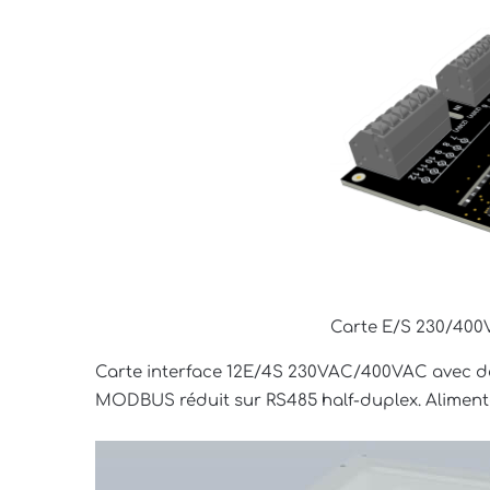
pour
E/S
230/400VAC
sur
modbus
RTU
Carte E/S 230/40
Carte interface 12E/4S 230VAC/400VAC avec dét
MODBUS réduit sur RS485 half-duplex. Alimen